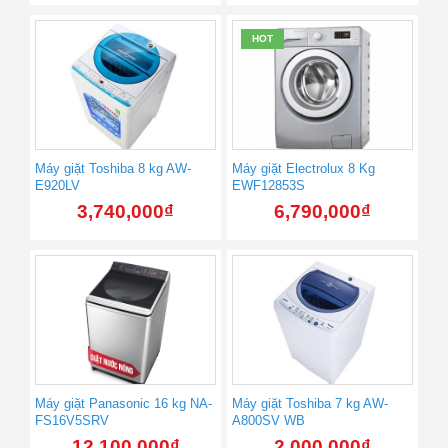
HOT
Máy giặt Toshiba 8 kg AW-
Máy giặt Electrolux 8 Kg
E920LV
EWF12853S
3,740,000
₫
6,790,000
₫
Máy giặt Panasonic 16 kg NA-
Máy giặt Toshiba 7 kg AW-
FS16V5SRV
A800SV WB
12,100,000
₫
2,000,000
₫