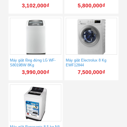
3,102,000
₫
5,800,000
₫
Máy giặt lồng đứng LG WF-
Máy giặt Electrolux 8 Kg
S8019BW 8Kg
EWF12844
3,990,000
₫
7,500,000
₫
Máy giặt Panasonic 8.5 kg NA-