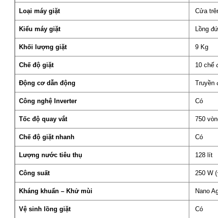
Loại máy giặt
Cửa trê
Kiểu máy giặt
Lồng đ
Khối lượng giặt
9 Kg
Chế độ giặt
10 chế đ
Động cơ dẫn động
Truyền đ
Công nghệ Inverter
Có
Tốc độ quay vắt
750 vòn
Chế độ giặt nhanh
Có
Lượng nước tiêu thụ
128 lít
Công suất
250 W (
Kháng khuẩn – Khử mùi
Nano A
Vệ sinh lồng giặt
Có