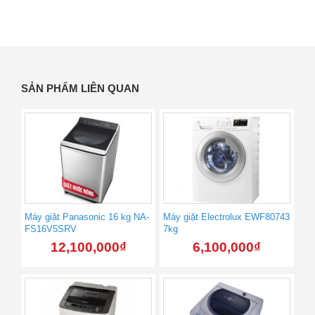
SẢN PHẨM LIÊN QUAN
Máy giặt Panasonic 16 kg NA-
Máy giặt Electrolux EWF80743
FS16V5SRV
7kg
12,100,000
₫
6,100,000
₫