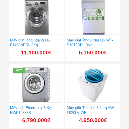
Máy giặt lồng ngang LG
Máy giặt lồng đứng LG WF-
F1408NPRL 8Kg
S1015DB 10Kg
11,300,000
₫
5,150,000
₫
HOT
Máy giặt Electrolux 8 Kg
Máy giặt Toshiba 8.2 kg AW-
EWF12853S
F920LV WB
6,790,000
₫
4,950,000
₫