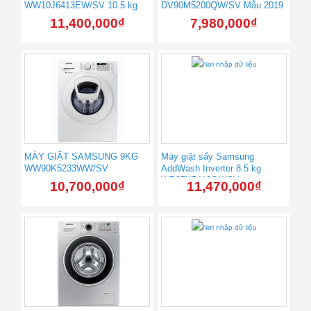
WW10J6413EW/SV 10.5 kg
DV90M5200QW/SV Mẫu 2019
11,400,000
₫
7,980,000
₫
MÁY GIẶT SAMSUNG 9KG
Máy giặt sấy Samsung
WW90K5233WW/SV
AddWash Inverter 8.5 kg
WD85K5410OX/SV
10,700,000
₫
11,470,000
₫