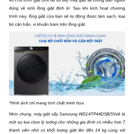
40 chu trình giặt (với tải tối đa) máy giặt sẽ thông báo người
dùng vệ sinh lồng giặt định kì. Sau khi kích hoạt chương
trình này, lồng giặt của bạn sẽ tự động được làm sạch, loại
bỏ cặn bẩn, vi khuẩn bám trên lồng giặt.
*Hình ảnh chỉ mang tính chất minh họa.
Nhìn chung, máy giặt sấy Samsung WD14TP44DSB/SVsẽ là
một sự lựa chọn lý tưởng cho những gia đình có nhiều hơn 7
thành viên nhờ có khối lượng giặt lên đến 14 kg cùng với