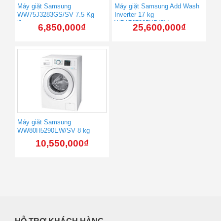
Máy giặt Samsung
Máy giặt Samsung Add Wash
WW75J3283GS/SV 7.5 Kg
Inverter 17 kg
lồng ngang
WD17J7825KP/SV
6,850,000
₫
25,600,000
₫
Máy giặt Samsung
WW80H5290EW/SV 8 kg
10,550,000
₫