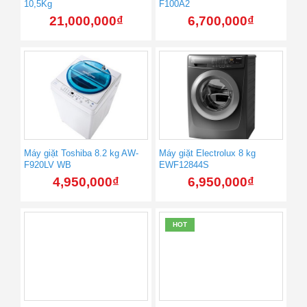
10,5Kg
F100A2
21,000,000
₫
6,700,000
₫
Máy giặt Toshiba 8.2 kg AW-
Máy giặt Electrolux 8 kg
F920LV WB
EWF12844S
4,950,000
₫
6,950,000
₫
HOT