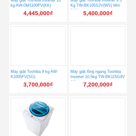
Máy giặt Toshiba Inverter 10
Máy giặt Toshiba Inverter 9.5
kg AW-DM1100PV(KK)
Kg TW-BK105S2V(WS) Mới
2020
4,445,000
₫
5,400,000
₫
Máy giặt Toshiba 9 kg AW-
Máy giặt lồng ngang Toshiba
K1005FV(SG)
Inverter 10,5kg TW-BK115G4V
SS
3,700,000
₫
7,200,000
₫