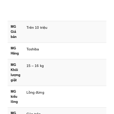
MG
Trên 10 triệu
Giá
bán
MG
Toshiba
Hãng
MG
15 – 16 kg
Khối
lượng
giặt
MG
Lồng đứng
kiểu
lồng
MG