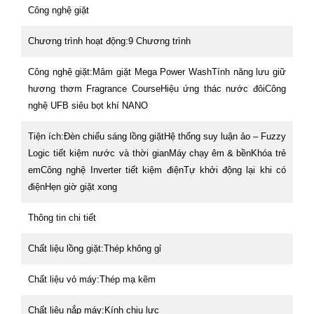
Công nghệ giặt
Chương trình hoạt động:
9 Chương trình
Công nghệ giặt:
Mâm giặt Mega Power WashTính năng lưu giữ
hương thơm Fragrance CourseHiệu ứng thác nước đôiCông
nghệ UFB siêu bọt khí NANO
Tiện ích:
Đèn chiếu sáng lồng giặtHệ thống suy luận ảo – Fuzzy
Logic tiết kiệm nước và thời gian
Máy chạy êm & bền
Khóa trẻ
emCông nghệ Inverter tiết kiệm điệnTự khởi động lại khi có
điệnHẹn giờ giặt xong
Thông tin chi tiết
Chất liệu lồng giặt:
Thép không gỉ
Chất liệu vỏ máy:
Thép mạ kẽm
Chất liệu nắp máy:
Kính chịu lực