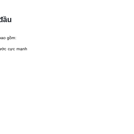
 đầu
bao gồm:
 nước cực mạnh