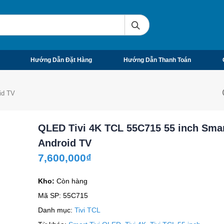
Hướng Dẫn Đặt Hàng
Hướng Dẫn Thanh Toán
id TV
QLED Tivi 4K TCL 55C715 55 inch Sma
Android TV
7,600,000
₫
Kho:
Còn hàng
Mã SP:
55C715
Danh mục:
Tivi TCL