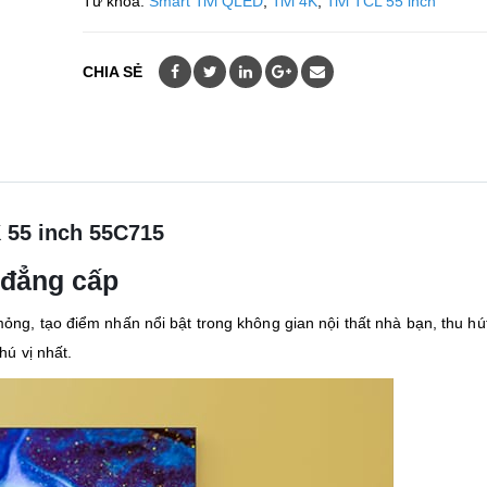
Từ khóa:
Smart Tivi QLED
,
Tivi 4K
,
Tivi TCL 55 inch
CHIA SẺ
K 55 inch
55C715
 đẳng cấp
ng, tạo điểm nhấn nổi bật trong không gian nội thất nhà bạn, thu hú
ú vị nhất.