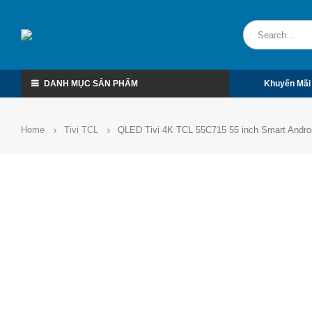
DANH MỤC SẢN PHẨM
Khuyến Mãi
Home
Tivi TCL
QLED Tivi 4K TCL 55C715 55 inch Smart Andro