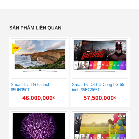
SẢN PHẨM LIÊN QUAN
Smart Tivi LG 65 inch
Smart tivi OLED Cong LG 65
65UH950T
inch 65EG965T
46,000,000
₫
57,500,000
₫