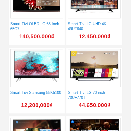
Smart Tivi OLED LG 65 Inch
Smart Tivi LG UHD 4K
65G7
49UF640
140,500,000
₫
12,450,000
₫
Smart Tivi Samsung 55K5100
Smart Tivi LG 70 inch
70UF770T
12,200,000
₫
44,650,000
₫