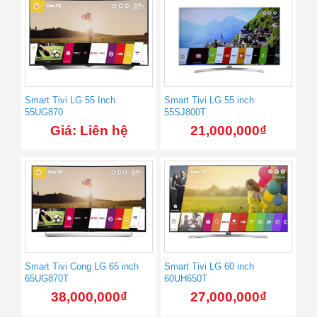
Smart Tivi LG 55 Inch
Smart Tivi LG 55 inch
55UG870
55SJ800T
Giá: Liên hệ
21,000,000
₫
Smart Tivi Cong LG 65 inch
Smart Tivi LG 60 inch
65UG870T
60UH650T
38,000,000
₫
27,000,000
₫