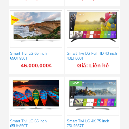
Smart Tivi LG 65 inch
Smart Tivi LG Full HD 43 inch
65UH950T
43LH600T
46,000,000
₫
Giá: Liên hệ
HOT
Smart Tivi LG 65 inch
Smart Tivi LG 4K 75 inch
65UH850T
75UJ657T