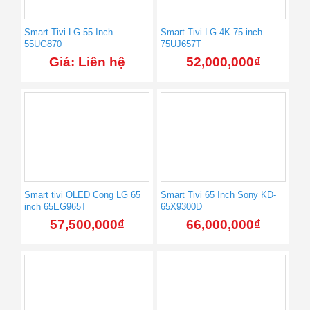
Smart Tivi LG 55 Inch
Smart Tivi LG 4K 75 inch
55UG870
75UJ657T
Giá: Liên hệ
52,000,000
₫
Smart tivi OLED Cong LG 65
Smart Tivi 65 Inch Sony KD-
inch 65EG965T
65X9300D
57,500,000
₫
66,000,000
₫