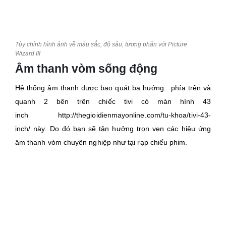
Tùy chỉnh hình ảnh về màu sắc, độ sâu, tương phản với Picture
Wizard III
Âm thanh vòm sống động
Hệ thống âm thanh được bao quát ba hướng: phía trên và
quanh 2 bên trên chiếc tivi có màn hình 43
inch http://thegioidienmayonline.com/tu-khoa/tivi-43-
inch/ này. Do đó bạn sẽ tận hưởng trọn vẹn các hiệu ứng
âm thanh vòm chuyên nghiệp như tại rạp chiếu phim.