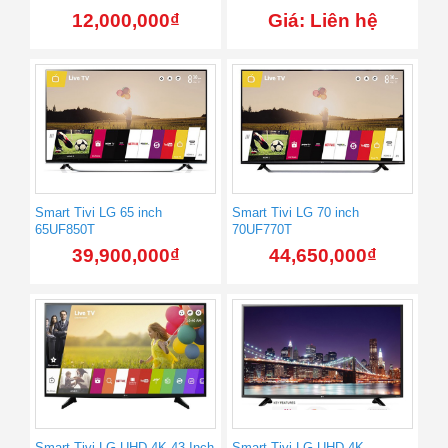
12,000,000
₫
Giá: Liên hệ
Smart Tivi LG 65 inch
Smart Tivi LG 70 inch
65UF850T
70UF770T
39,900,000
₫
44,650,000
₫
Smart Tivi LG UHD 4K 43 Inch
Smart Tivi LG UHD 4K