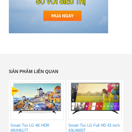
SẢN PHẨM LIÊN QUAN
Smart Tivi LG 4K HDR
Smart Tivi LG Full HD 43 inch
49UH617T
43LH600T