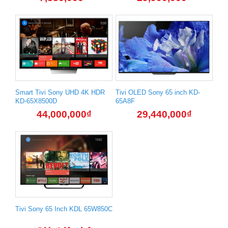
Smart Tivi Sony UHD 4K HDR
Tivi OLED Sony 65 inch KD-
KD-65X8500D
65A8F
44,000,000
₫
29,440,000
₫
Tivi Sony 65 Inch KDL 65W850C