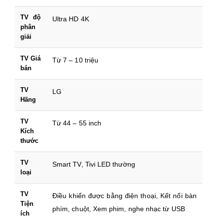
TV độ
Ultra HD 4K
phân
giải
TV Giá
Từ 7 – 10 triệu
bán
TV
LG
Hãng
TV
Từ 44 – 55 inch
Kích
thước
TV
Smart TV, Tivi LED thường
loại
TV
Điều khiển được bằng điện thoại, Kết nối bàn
Tiện
phím, chuột, Xem phim, nghe nhạc từ USB
ích