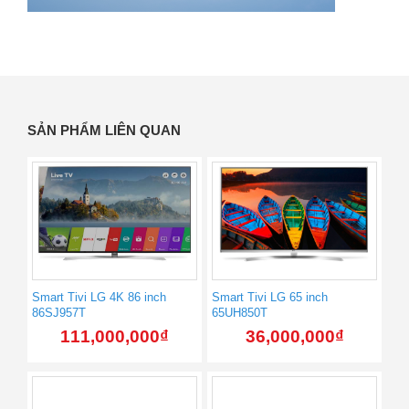
SẢN PHẨM LIÊN QUAN
Smart Tivi LG 4K 86 inch
Smart Tivi LG 65 inch
86SJ957T
65UH850T
111,000,000
₫
36,000,000
₫