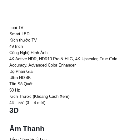
Loại TV
Smart LED
Kích thước TV
49 Inch
Công Nghệ Hình Ảnh
4K Active HDR, HDR10 Pro & HLG, 4K Upscaler, True Colo
Accuracy, Advanced Color Enhancer
Độ Phân Giải
Ultra HD 4K
Tần Số Quét
50 Hz
Kích Thước (Khoảng Cách Xem)
44 – 55″ (3 – 4 mét)
3D
Âm Thanh
Tổng Công Suất Loa