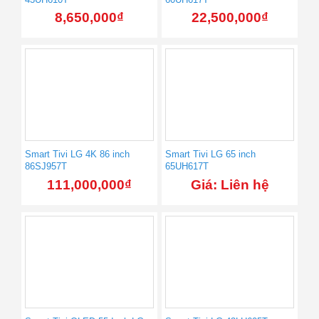
8,650,000
₫
22,500,000
₫
Smart Tivi LG 4K 86 inch
Smart Tivi LG 65 inch
86SJ957T
65UH617T
111,000,000
₫
Giá: Liên hệ