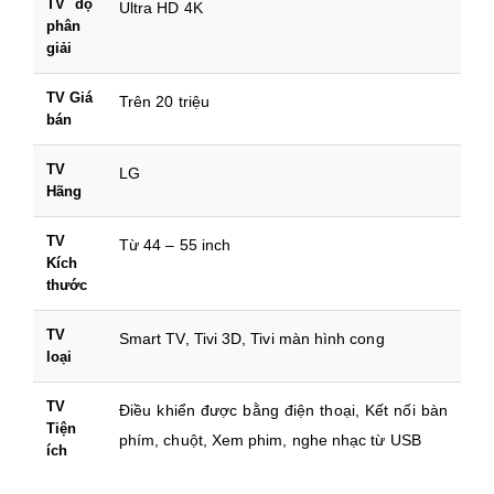
TV độ
Ultra HD 4K
phân
giải
TV Giá
Trên 20 triệu
bán
TV
LG
Hãng
TV
Từ 44 – 55 inch
Kích
thước
TV
Smart TV, Tivi 3D, Tivi màn hình cong
loại
TV
Điều khiển được bằng điện thoại, Kết nối bàn
Tiện
phím, chuột, Xem phim, nghe nhạc từ USB
ích