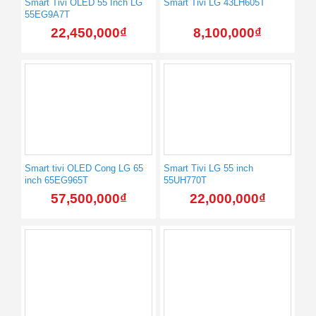
Smart Tivi OLED 55 Inch LG
Smart Tivi LG 43LH605T
55EG9A7T
22,450,000
₫
8,100,000
₫
Smart tivi OLED Cong LG 65
Smart Tivi LG 55 inch
inch 65EG965T
55UH770T
57,500,000
₫
22,000,000
₫