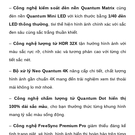
–
Công nghệ kiểm soát đèn nền Quantum Matrix
cùng
đèn nền
Quantum Mini LED
với kích thước bằng
1/40 đèn
LED thông thường
, tivi thể hiện hình ảnh chính xác với sắc
đen sâu cùng sắc trắng thuần khiết.
–
Công nghệ lượng tử HDR 32X
tận hưởng hình ảnh với
màu sắc rực rỡ, chính xác và tương phản cao với từng chi
tiết sắc nét.
–
Bộ xử lý Neo Quantum 4K
nâng cấp chi tiết, chất lượng
hình ảnh gần chuẩn 4K mang đến trải nghiệm xem tivi thoải
mái không lo mờ nhoè.
–
Công nghệ chấm lượng tử Quantum Dot hiển thị
100% dải sắc màu
, cho bạn thưởng thức từng khung hình
mang tỷ sắc màu sống động.
–
Công nghệ FreeSync Premium Pro
giảm thiểu đáng kể
tình trạng giật, xé hình, hình ảnh hiển thị hoàn hảo trên từng