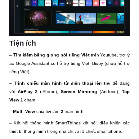
Tiện ích
–
Tìm kiếm bằng giọng nói tiếng Việt
trên Youtube, trợ lý
ảo Google Assistant có hỗ trợ tiếng Việt, Bixby (chưa hỗ trợ
tiếng Việt)
–
Trình chiếu màn hình từ điện thoại lên tivi
dễ dàng
với
AirPlay 2
(iPhone),
Screen Mirroring
(Android),
Tap
View
1 chạm.
–
Multi View
chia tivi làm
2
màn hình.
– Kết nối thông minh SmartThings kết nối, điều khiển các
thiết bị thông minh trong nhà chỉ với 1 chiếc smartphone.