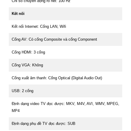
Chỉ số chuyển động rõ nét: 100 Hz
Kết nối
Kết nối Internet: Cổng LAN, Wifi
Cổng AV: Có cổng Composite và cổng Component
Cổng HDMI: 3 cổng
Cổng VGA: Không
Cổng xuất âm thanh: Cổng Optical (Digital Audio Out)
USB: 2 cổng
Định dạng video TV đọc được: MKV, M4V, AVI, WMV, MPEG,
MP4
Định dạng phụ đề TV đọc được: SUB