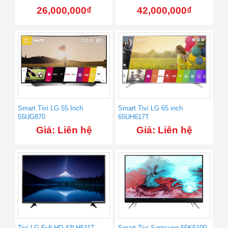
26,000,000
₫
42,000,000
₫
Smart Tivi LG 55 Inch
Smart Tivi LG 65 inch
55UG870
65UH617T
Giá: Liên hệ
Giá: Liên hệ
Tivi LG Full HD 43LH511T
Smart Tivi Samsung 55K5100