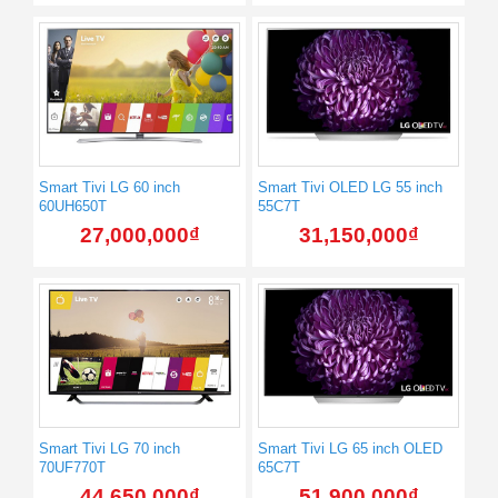
Smart Tivi LG 60 inch
Smart Tivi OLED LG 55 inch
60UH650T
55C7T
27,000,000
₫
31,150,000
₫
Smart Tivi LG 70 inch
Smart Tivi LG 65 inch OLED
70UF770T
65C7T
44,650,000
₫
51,900,000
₫