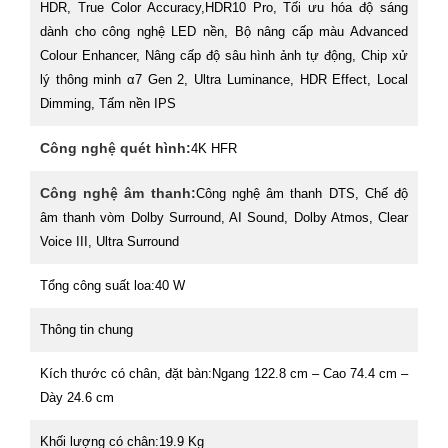
HDR, True Color Accuracy,HDR10 Pro, Tối ưu hóa độ sáng
dành cho công nghệ LED nền, Bộ nâng cấp màu Advanced
Colour Enhancer, Nâng cấp độ sâu hình ảnh tự động, Chip xử
lý thông minh α7 Gen 2, Ultra Luminance, HDR Effect, Local
Dimming, Tấm nền IPS
Công nghệ quét hình:
4K HFR
Công nghệ âm thanh:
Công nghệ âm thanh DTS, Chế độ
âm thanh vòm Dolby Surround, AI Sound, Dolby Atmos, Clear
Voice III, Ultra Surround
Tổng công suất loa:
40 W
Thông tin chung
Kích thước có chân, đặt bàn:
Ngang 122.8 cm – Cao 74.4 cm –
Dày 24.6 cm
Khối lượng có chân:
19.9 Kg