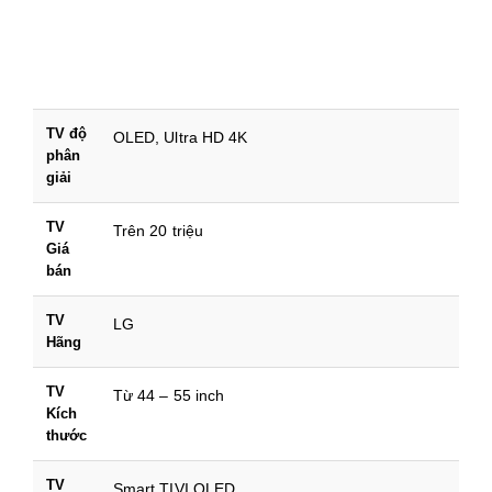
TV độ
OLED, Ultra HD 4K
phân
giải
TV
Trên 20 triệu
Giá
bán
TV
LG
Hãng
TV
Từ 44 – 55 inch
Kích
thước
TV
Smart TIVI OLED