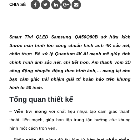
CHIA SẺ
Smart Tivi QLED Samsung
QA50Q80B
sở hữu kích
thước màn hình lớn cùng chuẩn hình ảnh 4K sắc nét,
chân thực. Bộ xử lý Quantum 4K AI mạnh mẽ giúp tinh
chỉnh hình ảnh sắc nét, chi tiết hơn. Âm thanh vòm 3D
sống động chuyển động theo hình ảnh,… mang lại cho
bạn cảm giác trải nhiệm giải trí hoàn hảo trên khung
hình to 50 inch.
Tổng quan thiết kế
–
Viền tivi mỏng
với chất liệu nhựa tạo cảm giác thanh
thoát, liền mạch, giúp bạn tập trung tận hưởng các khung
hình một cách trọn vẹn.
– Phần
chân đế
nâng đỡ tivi làm từ
kim loại chắc chắn
,