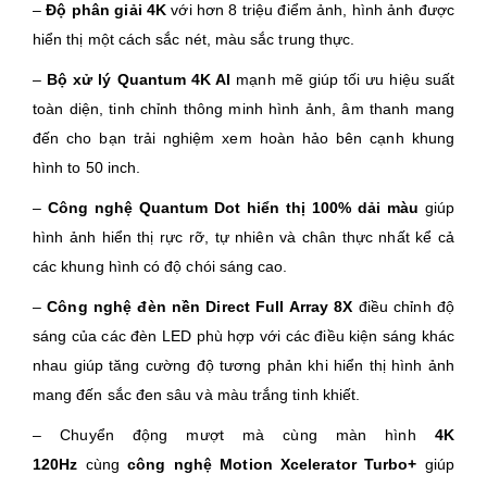
–
Độ phân giải 4K
với hơn 8 triệu điểm ảnh, hình ảnh được
hiển thị một cách sắc nét, màu sắc trung thực.
–
Bộ xử lý Quantum 4K AI
mạnh mẽ giúp tối ưu hiệu suất
toàn diện, tinh chỉnh thông minh hình ảnh, âm thanh mang
đến cho bạn trải nghiệm xem hoàn hảo bên cạnh khung
hình to 50 inch.
–
Công nghệ Quantum Dot hiển thị 100% dải màu
giúp
hình ảnh hiển thị rực rỡ, tự nhiên và chân thực nhất kể cả
các khung hình có độ chói sáng cao.
–
Công nghệ đèn nền Direct Full Array 8X
điều chỉnh độ
sáng của các đèn LED phù hợp với các điều kiện sáng khác
nhau giúp tăng cường độ tương phản khi hiển thị hình ảnh
mang đến sắc đen sâu và màu trắng tinh khiết.
– Chuyển động mượt mà cùng màn hình
4K
120Hz
cùng
công nghệ Motion Xcelerator Turbo+
giúp