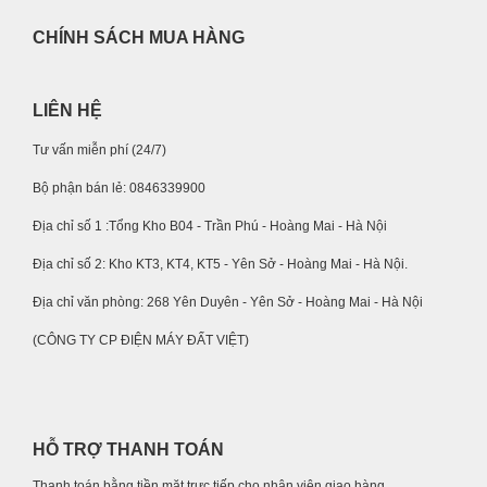
CHÍNH SÁCH MUA HÀNG
LIÊN HỆ
Tư vấn miễn phí (24/7)
Bộ phận bán lẻ: 0846339900
Địa chỉ số 1 :Tổng Kho B04 - Trần Phú - Hoàng Mai - Hà Nội
Địa chỉ số 2: Kho KT3, KT4, KT5 - Yên Sở - Hoàng Mai - Hà Nội.
Địa chỉ văn phòng: 268 Yên Duyên - Yên Sở - Hoàng Mai - Hà Nội
(CÔNG TY CP ĐIỆN MÁY ĐẤT VIỆT)
HỖ TRỢ THANH TOÁN
Thanh toán bằng tiền mặt trực tiếp cho nhân viên giao hàng.