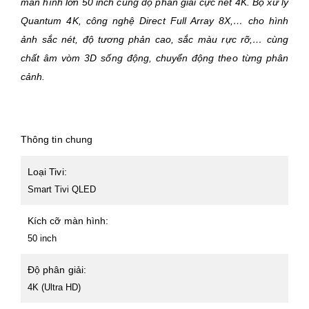
màn hình lớn 50 inch cùng độ phân giải cực nét 4K. Bộ xử lý
Quantum 4K, c
ông nghệ Direct Full Array 8X
,… cho hình
ảnh sắc nét, độ tương phản cao, sắc màu rực rỡ,… cùng
chất âm vòm 3D sống động, chuyển động theo từng phân
cảnh.
Thông tin chung
Loại Tivi:
Smart Tivi QLED
Kích cỡ màn hình:
50 inch
Độ phân giải:
4K (Ultra HD)