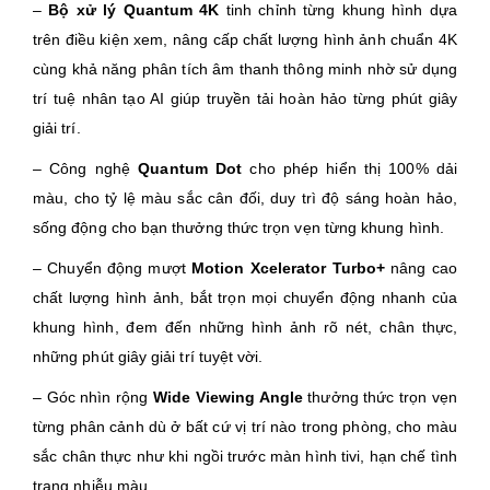
–
Bộ xử lý Quantum 4K
tinh chỉnh từng khung hình dựa
trên điều kiện xem, nâng cấp chất lượng hình ảnh chuẩn 4K
cùng khả năng phân tích âm thanh thông minh nhờ sử dụng
trí tuệ nhân tạo AI giúp truyền tải hoàn hảo từng phút giây
giải trí.
– Công nghệ
Quantum Dot
cho phép hiển thị 100% dải
màu, cho tỷ lệ màu sắc cân đối, duy trì độ sáng hoàn hảo,
sống động cho bạn thưởng thức trọn vẹn từng khung hình.
– Chuyển động mượt
Motion Xcelerator Turbo+
nâng cao
chất lượng hình ảnh, bắt trọn mọi chuyển động nhanh của
khung hình, đem đến những hình ảnh rõ nét, chân thực,
những phút giây giải trí tuyệt vời.
– Góc nhìn rộng
Wide Viewing Angle
thưởng thức trọn vẹn
từng phân cảnh dù ở bất cứ vị trí nào trong phòng, cho màu
sắc chân thực như khi ngồi trước màn hình tivi, hạn chế tình
trạng nhiễu màu.