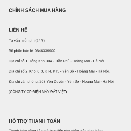
CHÍNH SÁCH MUA HÀNG
LIÊN HỆ
Tư vấn miễn phí (24/7)
Bộ phận bán lẻ: 0846339900
Địa chỉ số 1 :Tổng Kho B04 - Trần Phú - Hoàng Mai - Hà Nội
Địa chỉ số 2: Kho KT3, KT4, KT5 - Yên Sở - Hoàng Mai - Hà Nội.
Địa chỉ văn phòng: 268 Yên Duyên - Yên Sở - Hoàng Mai - Hà Nội
(CÔNG TY CP ĐIỆN MÁY ĐẤT VIỆT)
HỖ TRỢ THANH TOÁN
Thanh toán bằng tiền mặt trực tiếp cho nhân viên giao hàng.