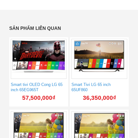
SẢN PHẨM LIÊN QUAN
Smart tivi OLED Cong LG 65
Smart Tivi LG 65 inch
inch 65EG965T
65UF860
57,500,000
₫
36,350,000
₫