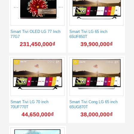
Smart Tivi OLED LG 77 Inch
Smart Tivi LG 65 inch
77G7
65UF850T
231,450,000
₫
39,900,000
₫
Smart Tivi LG 70 inch
Smart Tivi Cong LG 65 inch
70UF770T
65UG870T
44,650,000
₫
38,000,000
₫