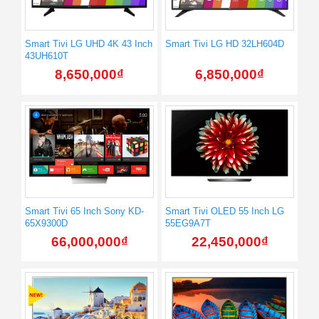
Smart Tivi LG UHD 4K 43 Inch
Smart Tivi LG HD 32LH604D
43UH610T
8,650,000
₫
6,850,000
₫
Smart Tivi 65 Inch Sony KD-
Smart Tivi OLED 55 Inch LG
65X9300D
55EG9A7T
66,000,000
₫
22,450,000
₫