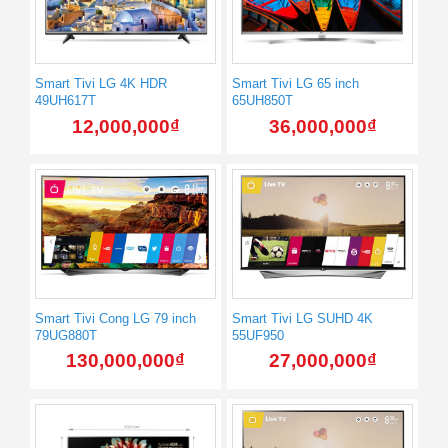
Smart Tivi LG 4K HDR
Smart Tivi LG 65 inch
49UH617T
65UH850T
12,000,000
₫
36,000,000
₫
Smart Tivi Cong LG 79 inch
Smart Tivi LG SUHD 4K
79UG880T
55UF950
130,000,000
₫
27,000,000
₫