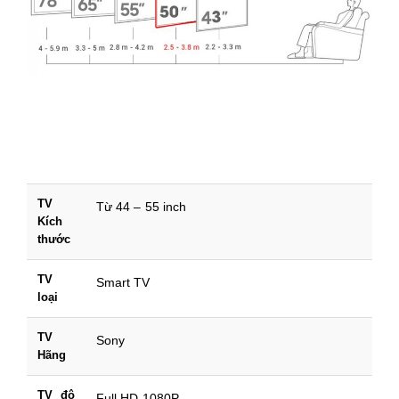
TV
Từ 44 – 55 inch
Kích
thước
TV
Smart TV
loại
TV
Sony
Hãng
TV độ
Full HD 1080P