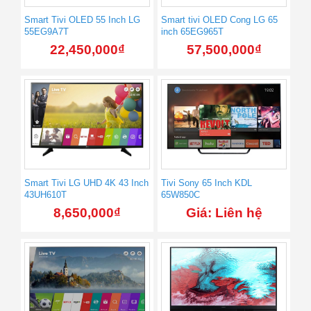
Smart Tivi OLED 55 Inch LG
Smart tivi OLED Cong LG 65
55EG9A7T
inch 65EG965T
22,450,000
₫
57,500,000
₫
Smart Tivi LG UHD 4K 43 Inch
Tivi Sony 65 Inch KDL
43UH610T
65W850C
8,650,000
₫
Giá: Liên hệ