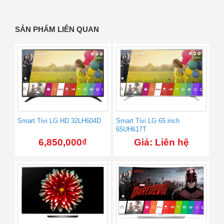
SẢN PHẨM LIÊN QUAN
Smart Tivi LG HD 32LH604D
Smart Tivi LG 65 inch
65UH617T
6,850,000
₫
Giá: Liên hệ