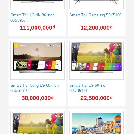
Smart Tivi LG 4K 86 inch
Smart Tivi Samsung 55K5100
86SJ957T
111,000,000
₫
12,200,000
₫
Smart Tivi Cong LG 65 inch
Smart Tivi LG 60 inch
65UG870T
60UH617T
38,000,000
₫
22,500,000
₫