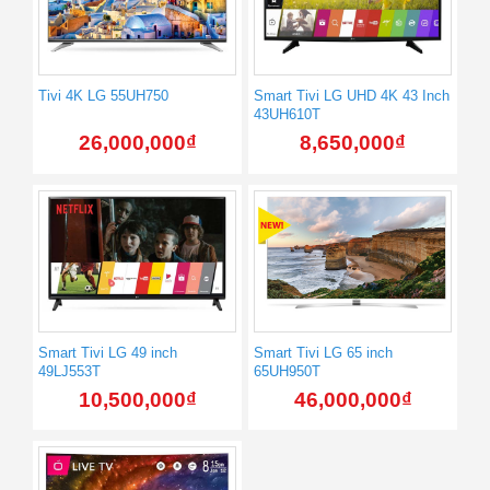
Tivi 4K LG 55UH750
Smart Tivi LG UHD 4K 43 Inch
43UH610T
26,000,000
₫
8,650,000
₫
Smart Tivi LG 49 inch
Smart Tivi LG 65 inch
49LJ553T
65UH950T
10,500,000
₫
46,000,000
₫