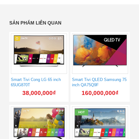
SẢN PHẨM LIÊN QUAN
Smart Tivi Cong LG 65 inch
Smart Tivi QLED Samsung 75
65UG870T
inch QA75Q9F
38,000,000
₫
160,000,000
₫
HOT