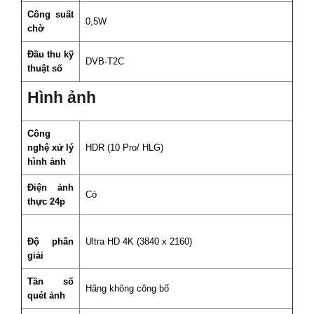
Công suất
0,5W
chờ
Đầu thu kỹ
DVB-T2C
thuật số
Hình ảnh
Công
nghệ xử lý
HDR (10 Pro/ HLG)
hình ảnh
Điện ảnh
Có
thực 24p
Độ phân
Ultra HD 4K (3840 x 2160)
giải
Tần số
Hãng không công bố
quét ảnh