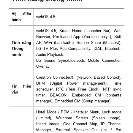
Hệ điều
webOS 4.5
hành
webOS 4.5, Smart Home (Launcher Bar), Web
Browser, Pre-loaded App (YouTube only ), Soft
Tính năng
AP, WiFi (bandwidth), Screen Share (Miracast),
Thông
LG TV Plus App Compatibility, DIAL, Bluetooth
minh
Audio Playback,
LG Sound Sync/bluetooth, Mobile Connection
Overlay
Crestron Connected® (Network Based Control),
DPM (Digital Power management), Time
Tín hiệu
scheduler, RTC (Real Time Clock), NTP sync
vào
timer, BEACON, Embedded CM (contents
manager), Embedded GM (Group manager)
Hotel Mode / PDM / Installer Menu, Lock mode
(Limited), Welcome Screen (Splash Image),
Insert Image, One Channel Map, IP Channel
Manager, External Speaker Out (Int / Ext