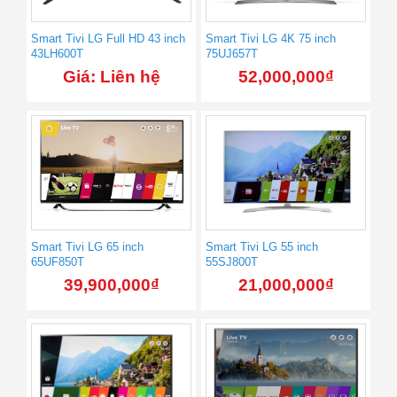
Smart Tivi LG Full HD 43 inch
Smart Tivi LG 4K 75 inch
43LH600T
75UJ657T
Giá: Liên hệ
52,000,000
₫
Smart Tivi LG 65 inch
Smart Tivi LG 55 inch
65UF850T
55SJ800T
39,900,000
₫
21,000,000
₫