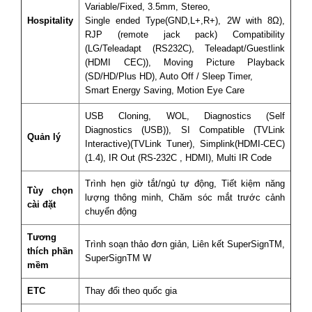
Variable/Fixed, 3.5mm, Stereo,
Hospitality
Single ended Type(GND,L+,R+), 2W with 8Ω),
RJP (remote jack pack) Compatibility
(LG/Teleadapt (RS232C), Teleadapt/Guestlink
(HDMI CEC)), Moving Picture Playback
(SD/HD/Plus HD), Auto Off / Sleep Timer,
Smart Energy Saving, Motion Eye Care
USB Cloning, WOL, Diagnostics (Self
Diagnostics (USB)), SI Compatible (TVLink
Quản lý
Interactive)(TVLink Tuner), Simplink(HDMI-CEC)
(1.4), IR Out (RS-232C , HDMI), Multi IR Code
Trình hẹn giờ tắt/ngủ tự động, Tiết kiệm năng
Tùy chọn
lượng thông minh, Chăm sóc mắt trước cảnh
cài đặt
chuyển động
Tương
Trình soạn thảo đơn giản, Liên kết SuperSignTM,
thích phần
SuperSignTM W
mềm
ETC
Thay đổi theo quốc gia