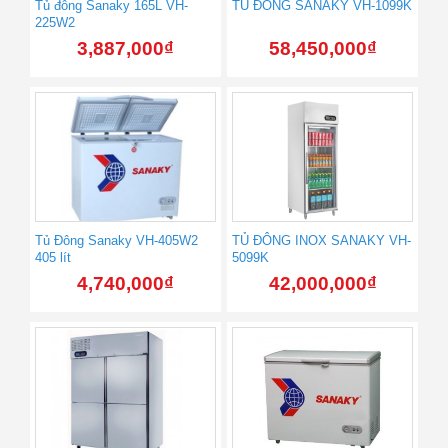
Tủ đông Sanaky 165L VH-
TỦ ĐÔNG SANAKY VH-1099K
225W2
3,887,000
₫
58,450,000
₫
Tủ Đông Sanaky VH-405W2
TỦ ĐÔNG INOX SANAKY VH-
405 lít
5099K
4,740,000
₫
42,000,000
₫