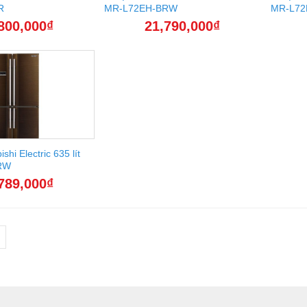
R
MR-L72EH-BRW
MR-L72
800,000
₫
21,790,000
₫
shi Electric 635 lít
RW
789,000
₫