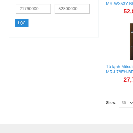
MR-WX53Y-B
Giá
Giá
52,
thấp
cao
nhất
nhất
LỌC
Tủ lạnh Mitsubi
MR-L78EH-B
27,
Show: