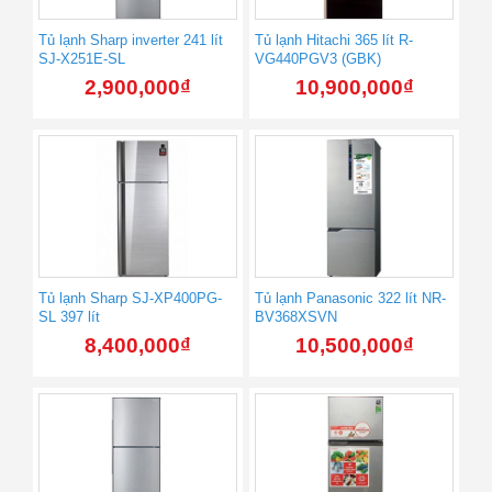
Tủ lạnh Sharp inverter 241 lít
Tủ lạnh Hitachi 365 lít R-
SJ-X251E-SL
VG440PGV3 (GBK)
2,900,000
₫
10,900,000
₫
Tủ lạnh Sharp SJ-XP400PG-
Tủ lạnh Panasonic 322 lít NR-
SL 397 lít
BV368XSVN
8,400,000
₫
10,500,000
₫