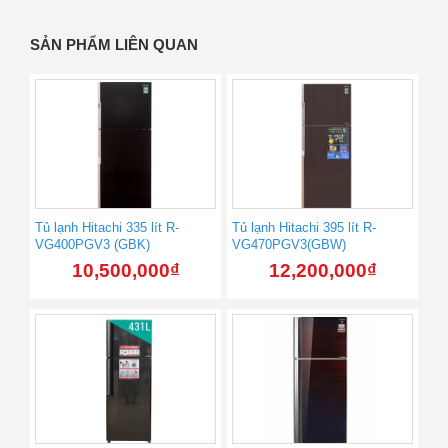
SẢN PHẨM LIÊN QUAN
Tủ lạnh Hitachi 335 lít R-
Tủ lạnh Hitachi 395 lít R-
VG400PGV3 (GBK)
VG470PGV3(GBW)
10,500,000
₫
12,200,000
₫