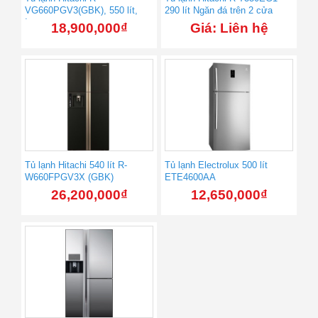
VG660PGV3(GBK), 550 lít,
290 lít Ngăn đá trên 2 cửa
Inverter
18,900,000
₫
Giá: Liên hệ
Tủ lạnh Hitachi 540 lít R-
Tủ lạnh Electrolux 500 lít
W660FPGV3X (GBK)
ETE4600AA
26,200,000
₫
12,650,000
₫