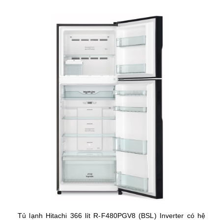
Tủ lạnh Hitachi 366 lít R-F480PGV8 (BSL) Inverter có hệ