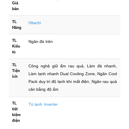
Giá
bán
TL
Hitachi
Hãng
TL
Ngăn đá trên
Kiểu
tủ
TL
Công nghệ giữ ẩm rau quả, Làm đá nhanh,
Tiện
Làm lạnh nhanh Dual Cooling Zone, Ngăn Cool
ích
Pack duy trì độ lạnh khi mất điện, Ngăn rau quả
căn bằng độ ẩm
TL
Tủ lạnh Inverter
tiết
kiệm
điện