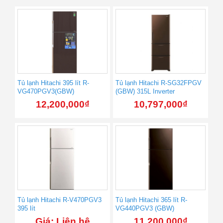
Tủ lạnh Hitachi 395 lít R-
Tủ lạnh Hitachi R-SG32FPGV
VG470PGV3(GBW)
(GBW) 315L Inverter
12,200,000
₫
10,797,000
₫
Tủ lạnh Hitachi R-V470PGV3
Tủ lạnh Hitachi 365 lít R-
395 lít
VG440PGV3 (GBW)
Giá: Liên hệ
11,200,000
₫