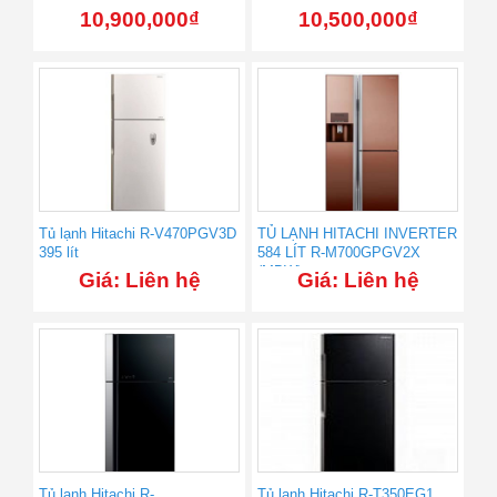
10,900,000
₫
10,500,000
₫
Tủ lạnh Hitachi R-V470PGV3D
TỦ LẠNH HITACHI INVERTER
395 lít
584 LÍT R-M700GPGV2X
(MBW)
Giá: Liên hệ
Giá: Liên hệ
Tủ lạnh Hitachi R-
Tủ lạnh Hitachi R-T350EG1