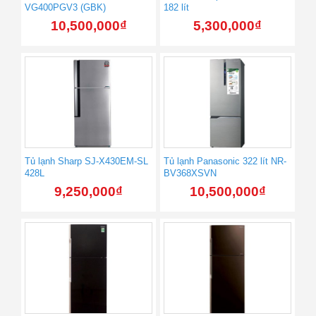
VG400PGV3 (GBK)
182 lít
10,500,000
₫
5,300,000
₫
Tủ lạnh Sharp SJ-X430EM-SL
Tủ lạnh Panasonic 322 lít NR-
428L
BV368XSVN
9,250,000
₫
10,500,000
₫