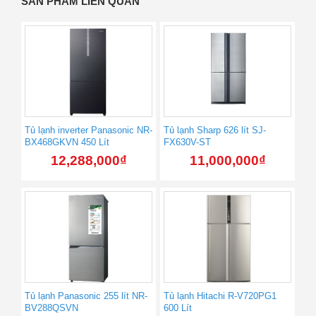
SẢN PHẨM LIÊN QUAN
Tủ lạnh inverter Panasonic NR-
Tủ lạnh Sharp 626 lít SJ-
BX468GKVN 450 Lít
FX630V-ST
12,288,000
₫
11,000,000
₫
Tủ lạnh Panasonic 255 lít NR-
Tủ lạnh Hitachi R-V720PG1
BV288QSVN
600 Lít