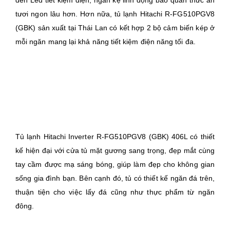
đèn Led tiết kiệm điện, ngăn kệ linh động bảo quản thức ăn
tươi ngon lâu hơn. Hơn nữa, tủ lạnh Hitachi R-FG510PGV8
(GBK) sản xuất tại Thái Lan có kết hợp 2 bộ cảm biến kép ở
mỗi ngăn mang lại khả năng tiết kiệm điện năng tối đa.
Tủ lạnh Hitachi Inverter R-FG510PGV8 (GBK) 406L có thiết
kế hiện đại với cửa tủ mặt gương sang trọng, đẹp mắt cùng
tay cầm được mạ sáng bóng, giúp làm đẹp cho không gian
sống gia đình bạn. Bên cạnh đó, tủ có thiết kế ngăn đá trên,
thuận tiện cho việc lấy đá cũng như thực phẩm từ ngăn
đông.