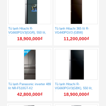
Tủ lạnh Hitachi R-
Tủ lạnh Hitachi 365 lít R-
VG660PGV3(GGR), 550 lít,
VG440PGV3 (GBW)
Inverter
18,900,000
₫
11,200,000
₫
Tủ lạnh Panasonic inverter 489
Tủ lạnh Hitachi R-
lít NR-F510GT-X2
VG660PGV3(GBK), 550 lít,
Inverter
42,800,000
₫
18,900,000
₫