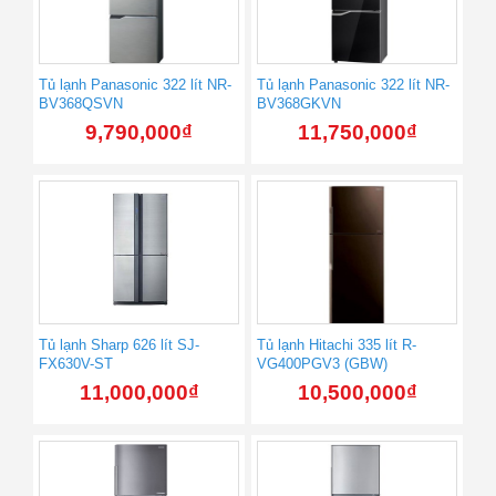
Tủ lạnh Panasonic 322 lít NR-
Tủ lạnh Panasonic 322 lít NR-
BV368QSVN
BV368GKVN
9,790,000
₫
11,750,000
₫
Tủ lạnh Sharp 626 lít SJ-
Tủ lạnh Hitachi 335 lít R-
FX630V-ST
VG400PGV3 (GBW)
11,000,000
₫
10,500,000
₫