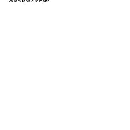
và làm lạnh cực mạnh.