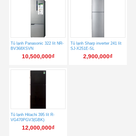
Tủ lạnh Panasonic 322 lít NR-
Tủ lạnh Sharp inverter 241 lít
BV368XSVN
SJ-X251E-SL
10,500,000
₫
2,900,000
₫
Tủ lạnh Hitachi 395 lít R-
VG470PGV3(GBK)
12,000,000
₫