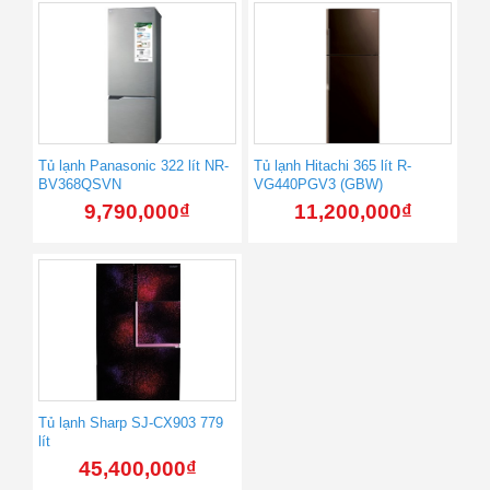
Tủ lạnh Panasonic 322 lít NR-
Tủ lạnh Hitachi 365 lít R-
BV368QSVN
VG440PGV3 (GBW)
9,790,000
₫
11,200,000
₫
Tủ lạnh Sharp SJ-CX903 779
lít
45,400,000
₫