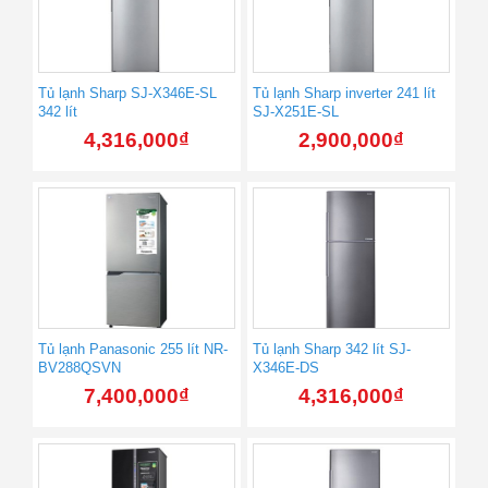
Tủ lạnh Sharp SJ-X346E-SL
Tủ lạnh Sharp inverter 241 lít
342 lít
SJ-X251E-SL
4,316,000
₫
2,900,000
₫
Tủ lạnh Panasonic 255 lít NR-
Tủ lạnh Sharp 342 lít SJ-
BV288QSVN
X346E-DS
7,400,000
₫
4,316,000
₫