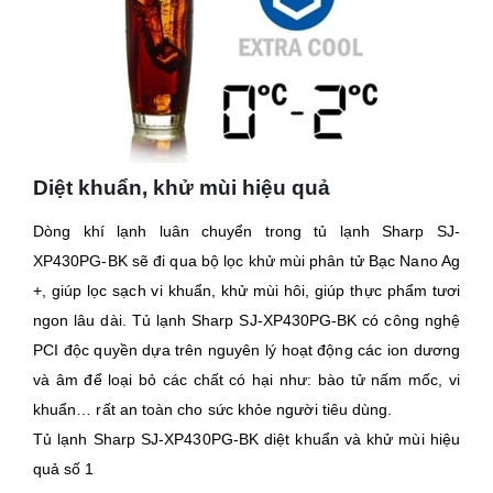
Diệt khuẩn, khử mùi hiệu quả
Dòng khí lạnh luân chuyển trong tủ lạnh Sharp SJ-
XP430PG-BK sẽ đi qua bộ lọc khử mùi phân tử Bạc Nano Ag
+, giúp lọc sạch vi khuẩn, khử mùi hôi, giúp thực phẩm tươi
ngon lâu dài. Tủ lạnh Sharp SJ-XP430PG-BK có công nghệ
PCI độc quyền dựa trên nguyên lý hoạt động các ion dương
và âm để loại bỏ các chất có hại như: bào tử nấm mốc, vi
khuẩn… rất an toàn cho sức khỏe người tiêu dùng.
Tủ lạnh Sharp SJ-XP430PG-BK diệt khuẩn và khử mùi hiệu
quả số 1