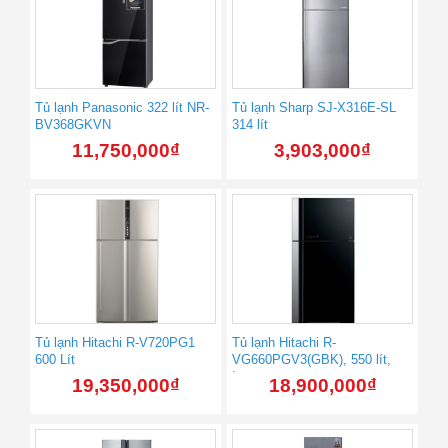
Tủ lạnh Panasonic 322 lít NR-
Tủ lạnh Sharp SJ-X316E-SL
BV368GKVN
314 lít
11,750,000
₫
3,903,000
₫
Tủ lạnh Hitachi R-V720PG1
Tủ lạnh Hitachi R-
600 Lít
VG660PGV3(GBK), 550 lít,
Inverter
19,350,000
₫
18,900,000
₫