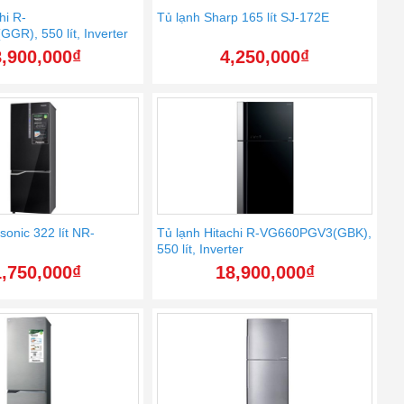
hi R-
Tủ lạnh Sharp 165 lít SJ-172E
R), 550 lít, Inverter
,900,000
₫
4,250,000
₫
sonic 322 lít NR-
Tủ lạnh Hitachi R-VG660PGV3(GBK),
550 lít, Inverter
,750,000
₫
18,900,000
₫