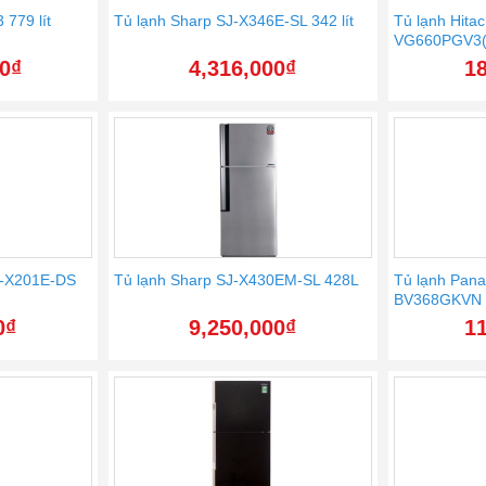
779 lít
Tủ lạnh Sharp SJ-X346E-SL 342 lít
Tủ lạnh Hitac
VG660PGV3(GG
00
₫
4,316,000
₫
18
SJ-X201E-DS
Tủ lạnh Sharp SJ-X430EM-SL 428L
Tủ lạnh Pana
BV368GKVN
0
₫
9,250,000
₫
11