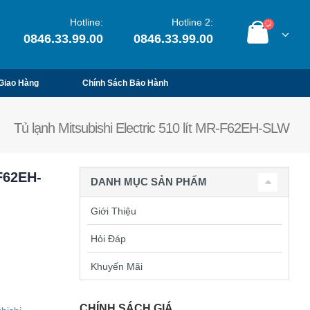
Hotline:
Hotline 2:
0846.33.99.00
0846.33.99.00
Giao Hàng
Chính Sách Bảo Hành
Tủ lạnh Mitsubishi Electric 510 lít MR-F62EH-SLW
-F62EH-
DANH MỤC SẢN PHẨM
Giới Thiệu
Hỏi Đáp
Khuyến Mãi
CHÍNH SÁCH GIÁ