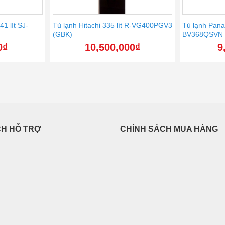
41 lít SJ-
Tủ lạnh Hitachi 335 lít R-VG400PGV3
Tủ lạnh Pana
(GBK)
BV368QSVN
0
₫
10,500,000
₫
9
CH HỖ TRỢ
CHÍNH SÁCH MUA HÀNG