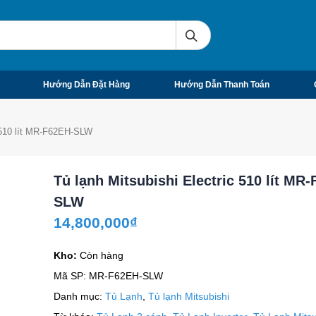
Hướng Dẫn Đặt Hàng
Hướng Dẫn Thanh Toán
c 510 lít MR-F62EH-SLW
Tủ lạnh Mitsubishi Electric 510 lít MR
SLW
14,800,000
₫
Kho:
Còn hàng
Mã SP:
MR-F62EH-SLW
Danh mục:
Tủ Lạnh
,
Tủ lạnh Mitsubishi