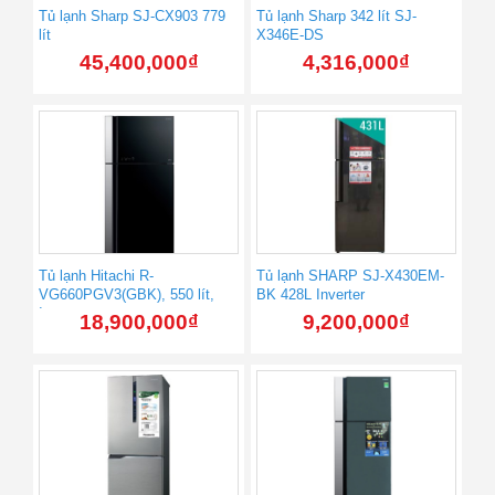
Tủ lạnh Sharp SJ-CX903 779
Tủ lạnh Sharp 342 lít SJ-
lít
X346E-DS
45,400,000
₫
4,316,000
₫
Tủ lạnh Hitachi R-
Tủ lạnh SHARP SJ-X430EM-
VG660PGV3(GBK), 550 lít,
BK 428L Inverter
Inverter
18,900,000
₫
9,200,000
₫