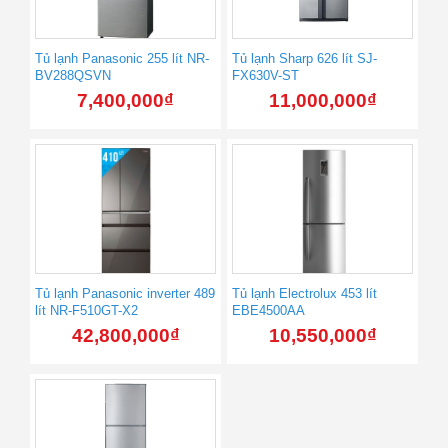
Tủ lạnh Panasonic 255 lít NR-
Tủ lạnh Sharp 626 lít SJ-
BV288QSVN
FX630V-ST
7,400,000
₫
11,000,000
₫
Tủ lạnh Panasonic inverter 489
Tủ lạnh Electrolux 453 lít
lít NR-F510GT-X2
EBE4500AA
42,800,000
₫
10,550,000
₫