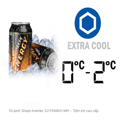
Tủ lạnh Sharp inverter SJ-FX680V-WH – Tiện ích cao cấp