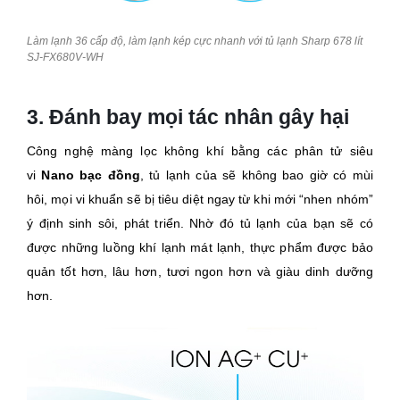
Làm lạnh 36 cấp độ, làm lạnh kép cực nhanh với tủ lạnh Sharp 678 lít
SJ-FX680V-WH
3. Đánh bay mọi tác nhân gây hại
Công nghệ màng lọc không khí bằng các phân tử siêu
vi
Nano bạc đồng
, tủ lạnh của sẽ không bao giờ có mùi
hôi, mọi vi khuẩn sẽ bị tiêu diệt ngay từ khi mới “nhen nhóm”
ý định sinh sôi, phát triển. Nhờ đó tủ lạnh của bạn sẽ có
được những luồng khí lạnh mát lạnh, thực phẩm được bảo
quản tốt hơn, lâu hơn, tươi ngon hơn và giàu dinh dưỡng
hơn.