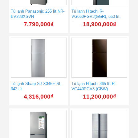
Tủ lạnh Panasonic 255 lít NR-
Tủ lạnh Hitachi R-
BV288XSVN
VG660PGV3(GGR), 550 lít,
Inverter
7,790,000
₫
18,900,000
₫
Tủ lạnh Sharp SJ-X346E-SL
Tủ lạnh Hitachi 365 lít R-
342 lít
VG440PGV3 (GBW)
4,316,000
₫
11,200,000
₫