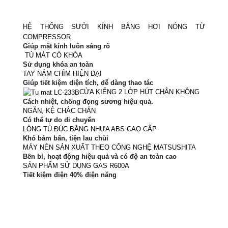
HỆ THỐNG SƯỞI KÍNH BẰNG HƠI NÓNG TỪ
COMPRESSOR
Giúp mặt kính luôn sáng rõ
TỦ MÁT CÓ KHÓA
Sử dụng khóa an toàn
TAY NẮM CHÌM HIỆN ĐẠI
Giúp tiết kiệm diện tích, dễ dàng thao tác
CỬA KIẾNG 2 LỚP HÚT CHÂN KHÔNG
Cách nhiệt, chống đọng sương hiệu quả.
NGĂN, KỆ CHẮC CHẮN
C
ó thể tự do di chuyển
LÒNG TỦ ĐÚC BẰNG NHỰA ABS CAO CẤP
Khó bám bẩn, tiện lau chùi
MÁY NÉN SẢN XUẤT THEO CÔNG NGHỆ MATSUSHITA
Bền bỉ, hoạt động hiệu quả và có độ an toàn cao
SẢN PHẨM SỬ DỤNG GAS R600A
Tiết kiệm điện 40% điện năng