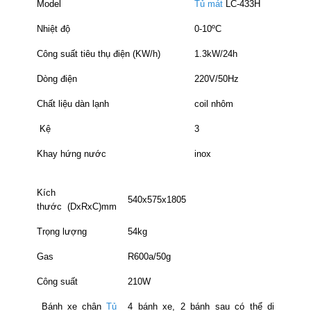
Model
Tủ mát
LC-433H
Nhiệt độ
0-10ºC
Công suất tiêu thụ điện (KW/h)
1.3kW/24h
Dòng điện
220V/50Hz
Chất liệu dàn lạnh
coil nhôm
Kệ
3
Khay hứng nước
inox
Kích
540x575x1805
thước
(DxRxC)mm
Trọng lượng
54kg
Gas
R600a/50g
Công suất
210W
Bánh xe chân
Tủ
4 bánh xe, 2 bánh sau có thể di