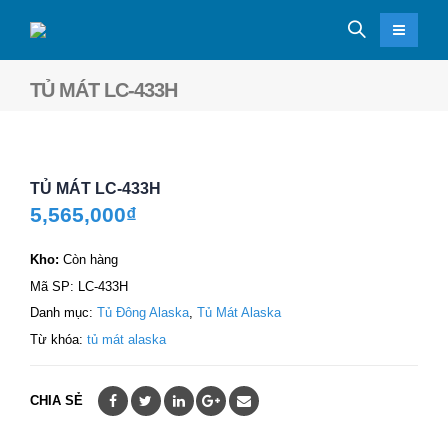
TỦ MÁT LC-433H
TỦ MÁT LC-433H
5,565,000
₫
Kho:
Còn hàng
Mã SP:
LC-433H
Danh mục:
Tủ Đông Alaska
,
Tủ Mát Alaska
Từ khóa:
tủ mát alaska
CHIA SẺ