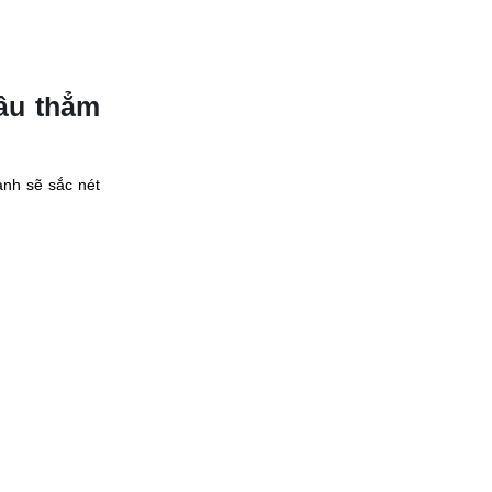
âu thẳm
nh sẽ sắc nét