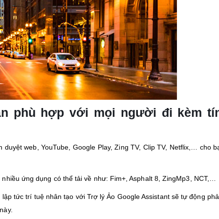
ản phù hợp với mọi người đi kèm tí
h duyệt web, YouTube, Google Play, Zing TV, Clip TV, Netflix,… cho 
t nhiều ứng dụng có thể tải về như: Fim+, Asphalt 8, ZingMp3, NCT,…
p tức trí tuệ nhân tạo với Trợ lý Ảo Google Assistant sẽ tự động phản
này.