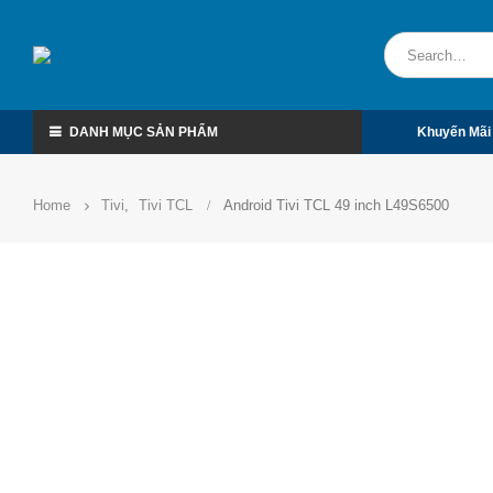
DANH MỤC SẢN PHẨM
Khuyến Mãi
Home
Tivi
,
Tivi TCL
Android Tivi TCL 49 inch L49S6500