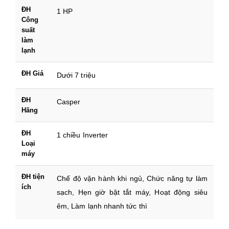
ĐH
1 HP
Công
suất
làm
lạnh
ĐH Giá
Dưới 7 triệu
ĐH
Casper
Hãng
ĐH
1 chiều Inverter
Loại
máy
ĐH tiện
Chế độ vận hành khi ngủ, Chức năng tự làm
ích
sạch, Hẹn giờ bật tắt máy, Hoạt động siêu
êm, Làm lạnh nhanh tức thì