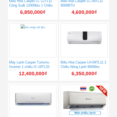
Điều Hòa Casper LC-12TL11
Điều hòa Casper LC-09TL11
Công Suất 12000btu 1 Chiều
9000BTU
6,850,000
₫
4,600,000
₫
Máy Lạnh Casper Turismo
Điều Hòa Casper LH-09TL11 2
Inverter 1 chiều IC-18TL33
Chiều Nóng Lạnh 9000btu
(2.0Hp)
12,400,000
₫
6,350,000
₫