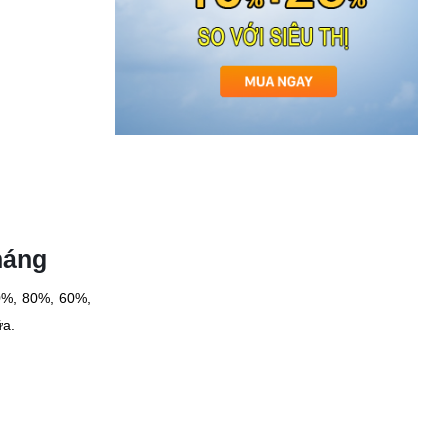
háng
00%, 80%, 60%,
ữa.