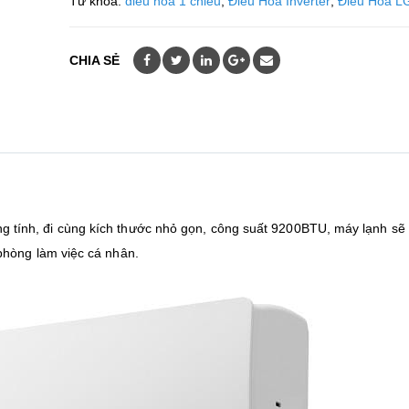
Từ khóa:
điều hòa 1 chiều
,
Điều Hòa Inverter
,
Điều Hòa L
CHIA SẺ
g tính, đi cùng kích thước nhỏ gọn, công suất 9200BTU, máy lạnh sẽ 
hòng làm việc cá nhân.