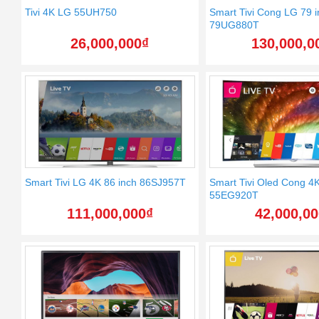
Tivi 4K LG 55UH750
Smart Tivi Cong LG 79 i
79UG880T
26,000,000
₫
130,000,0
Smart Tivi LG 4K 86 inch 86SJ957T
Smart Tivi Oled Cong 4
55EG920T
111,000,000
₫
42,000,0