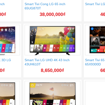
nch
Smart Tivi Cong LG 65 inch
Smart Tivi L
65UG870T
00
₫
38,000,000
₫
46
K 3D LG
Smart Tivi LG UHD 4K 43 Inch
Smart Tivi 6
43UH610T
65X9300D
00
₫
8,650,000
₫
66