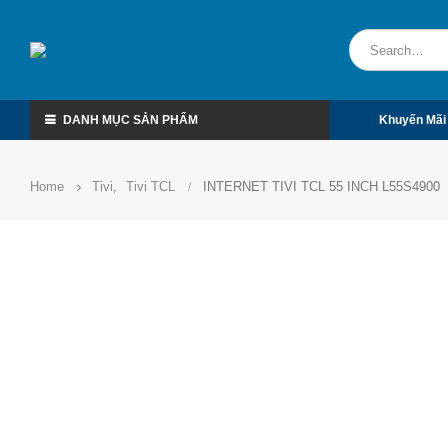
DANH MỤC SẢN PHẨM
Khuyến Mãi
Home
Tivi
,
Tivi TCL
INTERNET TIVI TCL 55 INCH L55S4900