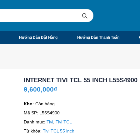
Hướng Dẫn Đặt Hàng
Hướng Dẫn Thanh Toán
INTERNET TIVI TCL 55 INCH L55S4900
9,600,000
₫
Kho:
Còn hàng
Mã SP:
L55S4900
Danh mục:
Tivi
,
Tivi TCL
Từ khóa:
Tivi TCL 55 inch