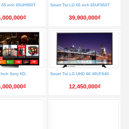
G 65 inch 65UH950T
Smart Tivi LG 65 inch 65UF850T
,000,000
₫
39,900,000
₫
5 Inch Sony KD-
Smart Tivi LG UHD 4K 49UF640
,000,000
₫
12,450,000
₫