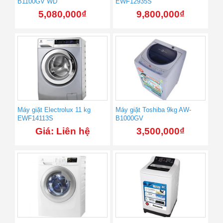
B1100GV WD
EWF12935S
5,080,000
₫
9,800,000
₫
Máy giặt Electrolux 11 kg
Máy giặt Toshiba 9kg AW-
EWF14113S
B1000GV
Giá: Liên hệ
3,500,000
₫