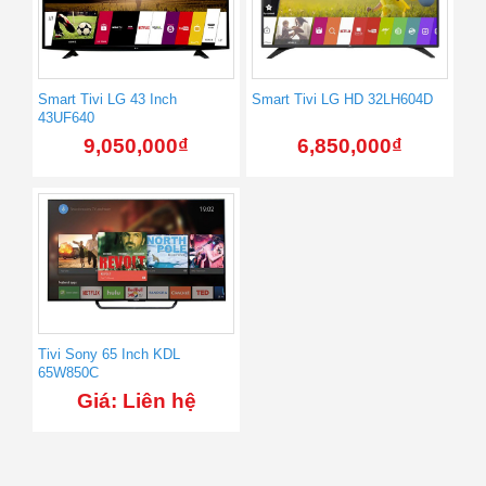
Smart Tivi LG 43 Inch
Smart Tivi LG HD 32LH604D
43UF640
9,050,000
₫
6,850,000
₫
Tivi Sony 65 Inch KDL
65W850C
Giá: Liên hệ