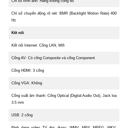
Chỉ số hình ảnh: Hãng không công bố
Chỉ số chuyển động rõ nét: BMR (Backlight Motion Rate) 400
Hz
Kết nối
Kết nối Internet: Cổng LAN, Wifi
Cổng AV: Có cổng Composite và cổng Component
Cổng HDMI: 3 cổng
Cổng VGA: Không
Cổng xuất âm thanh: Cổng Optical (Digital Audio Out), Jack loa
3.5 mm
USB: 2 cổng
Định dạng video TV đọc được: WMV, MP4, MPEG, MKV,