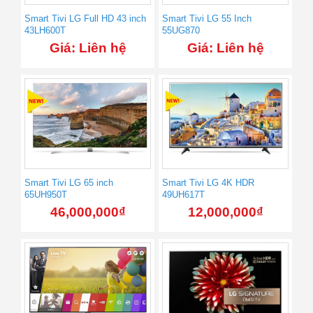
Smart Tivi LG Full HD 43 inch
Smart Tivi LG 55 Inch
43LH600T
55UG870
Giá: Liên hệ
Giá: Liên hệ
Smart Tivi LG 65 inch
Smart Tivi LG 4K HDR
65UH950T
49UH617T
46,000,000
₫
12,000,000
₫