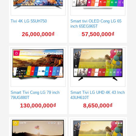
Tivi 4K LG 55UH750
Smart tivi OLED Cong LG 65
inch 65EG965T
26,000,000
₫
57,500,000
₫
Smart Tivi Cong LG 79 inch
Smart Tivi LG UHD 4K 43 Inch
79UG880T
43UH610T
130,000,000
₫
8,650,000
₫