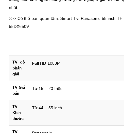
nhất.
>>> Có thể bạn quan tâm: Smart Tivi Panasonic 55 inch TH-
55DX650V
TV độ
Full HD 1080P
phân
giải
TV Giá
Từ 15 – 20 triệu
bán
TV
Từ 44 – 55 inch
Kích
thước
TV
Panasonic