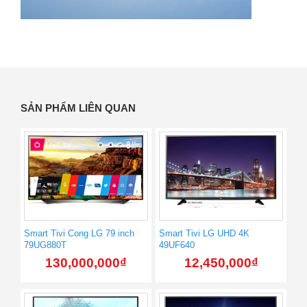
SẢN PHẨM LIÊN QUAN
Smart Tivi Cong LG 79 inch
Smart Tivi LG UHD 4K
79UG880T
49UF640
130,000,000
₫
12,450,000
₫