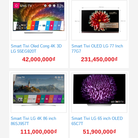
Smart Tivi Oled Cong 4K 3D
Smart Tivi OLED LG 77 Inch
LG 55EG920T
77G7
42,000,000
₫
231,450,000
₫
Smart Tivi LG 4K 86 inch
Smart Tivi LG 65 inch OLED
86SJ957T
65C7T
111,000,000
₫
51,900,000
₫