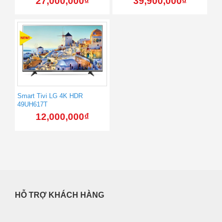
27,000,000
₫
39,900,000
₫
Smart Tivi LG 4K HDR
49UH617T
12,000,000
₫
HỖ TRỢ KHÁCH HÀNG