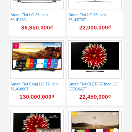
Smart Tivi LG 65 inch
Smart Tivi LG 55 inch
65UF860
55UH770T
36,350,000
₫
22,000,000
₫
Smart Tivi Cong LG 79 inch
Smart Tivi OLED 55 Inch LG
79UG880T
55EG9A7T
130,000,000
₫
22,450,000
₫