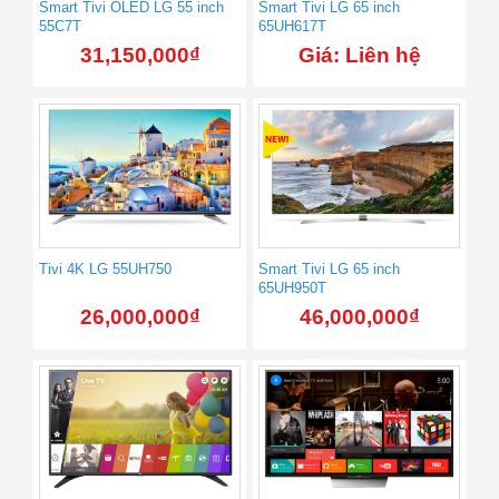
Smart Tivi OLED LG 55 inch
Smart Tivi LG 65 inch
55C7T
65UH617T
31,150,000
₫
Giá: Liên hệ
Tivi 4K LG 55UH750
Smart Tivi LG 65 inch
65UH950T
26,000,000
₫
46,000,000
₫