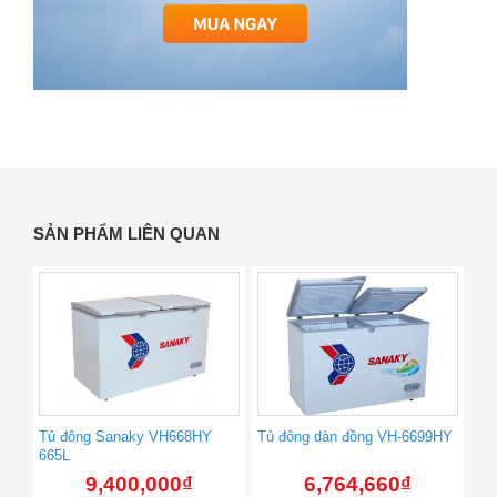
SẢN PHẨM LIÊN QUAN
Tủ đông Sanaky VH668HY
Tủ đông dàn đồng VH-6699HY
665L
9,400,000
₫
6,764,660
₫