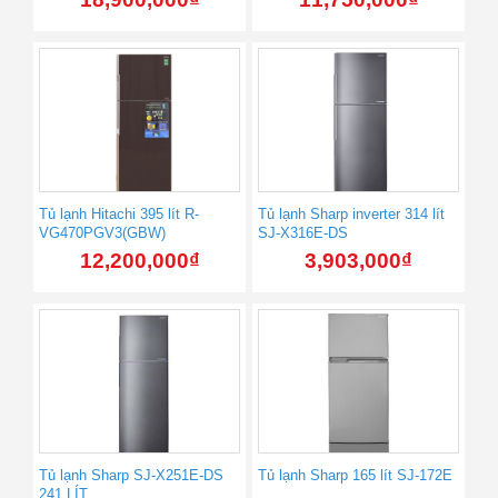
Tủ lạnh Hitachi 395 lít R-
Tủ lạnh Sharp inverter 314 lít
VG470PGV3(GBW)
SJ-X316E-DS
12,200,000
₫
3,903,000
₫
Tủ lạnh Sharp SJ-X251E-DS
Tủ lạnh Sharp 165 lít SJ-172E
241 LÍT