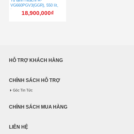
Tủ lạnh Hitachi R-
VG660PGV3(GGR), 550 lít,
Inverter
18,900,000
₫
HỖ TRỢ KHÁCH HÀNG
CHÍNH SÁCH HỖ TRỢ
Góc Tin Tức
CHÍNH SÁCH MUA HÀNG
LIÊN HỆ