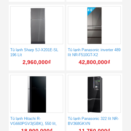
Tủ lạnh Sharp SJ-X201E-SL
Tủ lạnh Panasonic inverter 489
196 Lít
lít NR-F510GT-X2
2,960,000
₫
42,800,000
₫
Tủ lạnh Hitachi R-
Tủ lạnh Panasonic 322 lít NR-
VG660PGV3(GBK), 550 lít,
BV368GKVN
Inverter
18,900,000
₫
11,750,000
₫