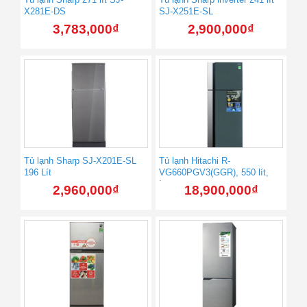
X281E-DS
SJ-X251E-SL
3,783,000
₫
2,900,000
₫
Tủ lạnh Sharp SJ-X201E-SL
Tủ lạnh Hitachi R-
196 Lít
VG660PGV3(GGR), 550 lít,
Inverter
2,960,000
₫
18,900,000
₫