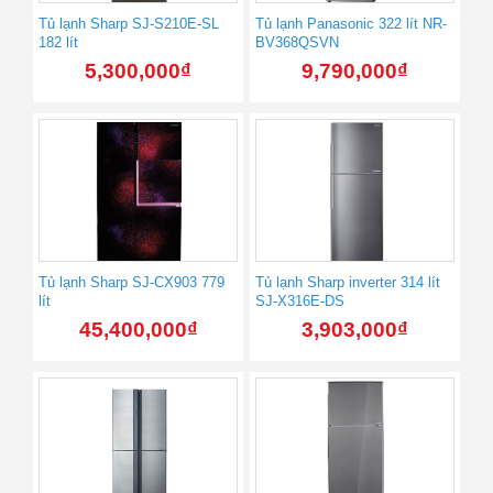
Tủ lạnh Sharp SJ-S210E-SL
Tủ lạnh Panasonic 322 lít NR-
182 lít
BV368QSVN
5,300,000
₫
9,790,000
₫
Tủ lạnh Sharp SJ-CX903 779
Tủ lạnh Sharp inverter 314 lít
lít
SJ-X316E-DS
45,400,000
₫
3,903,000
₫