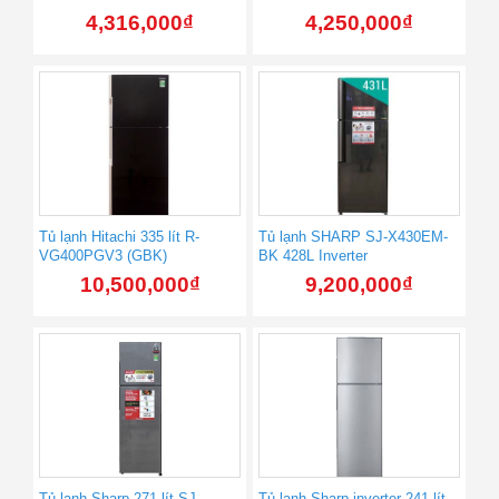
4,316,000
₫
4,250,000
₫
Tủ lạnh Hitachi 335 lít R-
Tủ lạnh SHARP SJ-X430EM-
VG400PGV3 (GBK)
BK 428L Inverter
10,500,000
₫
9,200,000
₫
Tủ lạnh Sharp 271 lít SJ-
Tủ lạnh Sharp inverter 241 lít