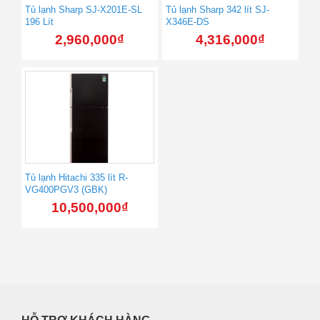
Tủ lạnh Sharp SJ-X201E-SL
Tủ lạnh Sharp 342 lít SJ-
196 Lít
X346E-DS
2,960,000
₫
4,316,000
₫
Tủ lạnh Hitachi 335 lít R-
VG400PGV3 (GBK)
10,500,000
₫