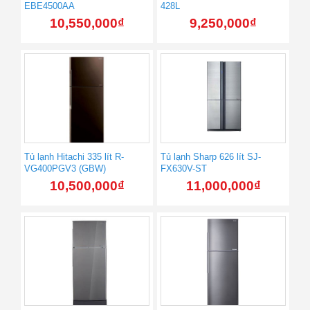
EBE4500AA
428L
10,550,000
₫
9,250,000
₫
Tủ lạnh Hitachi 335 lít R-
Tủ lạnh Sharp 626 lít SJ-
VG400PGV3 (GBW)
FX630V-ST
10,500,000
₫
11,000,000
₫