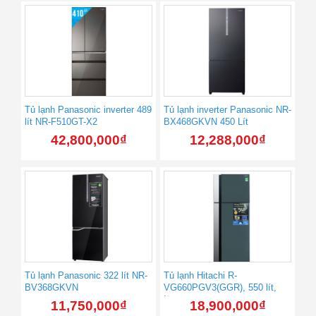
Tủ lạnh Panasonic inverter 489
Tủ lạnh inverter Panasonic NR-
lít NR-F510GT-X2
BX468GKVN 450 Lít
42,800,000
₫
12,288,000
₫
Tủ lạnh Panasonic 322 lít NR-
Tủ lạnh Hitachi R-
BV368GKVN
VG660PGV3(GGR), 550 lít,
Inverter
11,750,000
₫
18,900,000
₫