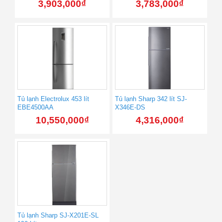
3,903,000
₫
3,783,000
₫
Tủ lạnh Electrolux 453 lít
Tủ lạnh Sharp 342 lít SJ-
EBE4500AA
X346E-DS
10,550,000
₫
4,316,000
₫
Tủ lạnh Sharp SJ-X201E-SL