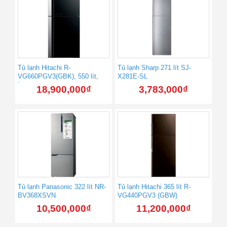
Tủ lạnh Hitachi R-
Tủ lạnh Sharp 271 lít SJ-
VG660PGV3(GBK), 550 lít,
X281E-SL
Inverter
18,900,000
₫
3,783,000
₫
Tủ lạnh Panasonic 322 lít NR-
Tủ lạnh Hitachi 365 lít R-
BV368XSVN
VG440PGV3 (GBW)
10,500,000
₫
11,200,000
₫