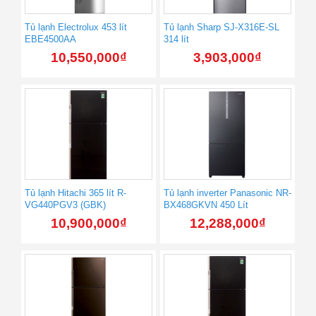
Tủ lạnh Electrolux 453 lít
Tủ lạnh Sharp SJ-X316E-SL
EBE4500AA
314 lít
10,550,000
₫
3,903,000
₫
Tủ lạnh Hitachi 365 lít R-
Tủ lạnh inverter Panasonic NR-
VG440PGV3 (GBK)
BX468GKVN 450 Lít
10,900,000
₫
12,288,000
₫