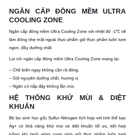
NGĂN CẤP ĐÔNG MỀM ULTRA
COOLING ZONE
Ngăn cấp đông mềm Ultra Cooling Zone với nhiệt độ -1℃ sẽ
làm đông nhẹ mặt ngoài thực phẩm giữ thực phẩm luôn tươi
ngon, đầy dưỡng chất.
Lợi ích ngăn cấp đông mềm Ultra Cooling Zone mang lại:
– Chế biến ngay không cần rã đông.
– Giữ nguyên dưỡng chất, hương vị.
– Ngăn có nắp đậy không lẫn mùi.
HỆ THỐNG
KHỬ MÙI & DIỆT
KHUẨN
Bộ lọc sinh học gốc Sulfur-Nitrogen tích hợp với tinh thể bạc
Ag+ có khả năng khử mùi và diệt khuẩn tối ưu, kết hợp
luồng khí lạnh vòng cung giúp giữ thực phẩm luôn tươi