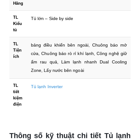
Hãng
TL
Tủ lớn – Side by side
Kiểu
tủ
TL
bảng điều khiển bên ngoài, Chuông báo mở
Tiện
cửa, Chuông báo rò rỉ khí lạnh, Công nghệ giữ
ích
ẩm rau quả, Làm lạnh nhanh Dual Cooling
Zone, Lấy nước bên ngoài
TL
Tủ lạnh Inverter
tiết
kiệm
điện
Thông số kỹ thuật chi tiết Tủ lạnh