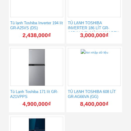
Tủ lạnh Toshiba Inverter 194 lít
TỦ LẠNH TOSHIBA
GR-A25VS (DS)
INVERTER 186 LÍT GR-
A25VU (UB) MÀU XANH ĐEN
2,438,000
₫
3,000,000
₫
Tủ Lạnh Toshiba 171 lít GR-
TỦ LẠNH TOSHIBA 608 LÍT
A21VPPS
GR-AG66VA (GG)
4,900,000
₫
8,400,000
₫