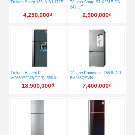
Tủ lạnh Sharp 165 lít SJ-172E
Tủ lạnh Sharp SJ-X251E-DS
241 LÍT
4,250,000
₫
2,900,000
₫
Tủ lạnh Hitachi R-
Tủ lạnh Panasonic 255 lít NR-
VG660PGV3(GGR), 550 lít,
BV288QSVN
Inverter
18,900,000
₫
7,400,000
₫