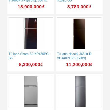
VG660PGV3(GBK), 550 lít,
X281E-DS
Inverter
18,900,000
₫
3,783,000
₫
Tủ lạnh Sharp SJ-XP430PG-
Tủ lạnh Hitachi 365 lít R-
BK
VG440PGV3 (GBW)
8,300,000
₫
11,200,000
₫