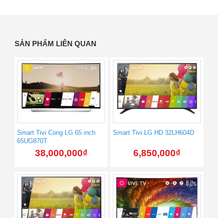
SẢN PHẨM LIÊN QUAN
Smart Tivi Cong LG 65 inch
Smart Tivi LG HD 32LH604D
65UG870T
38,000,000
₫
6,850,000
₫