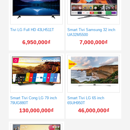
Tivi LG Full HD 43LH511T
Smart Tivi Samsung 32 inch
UA32M5500
6,950,000
₫
7,000,000
₫
Smart Tivi Cong LG 79 inch
Smart Tivi LG 65 inch
79UG880T
65UH950T
130,000,000
₫
46,000,000
₫