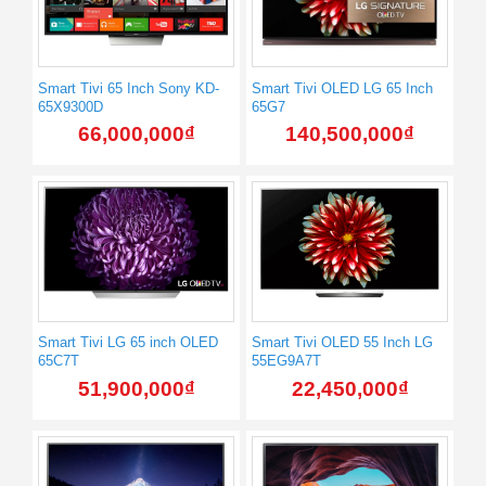
Smart Tivi 65 Inch Sony KD-
Smart Tivi OLED LG 65 Inch
65X9300D
65G7
66,000,000
₫
140,500,000
₫
Smart Tivi LG 65 inch OLED
Smart Tivi OLED 55 Inch LG
65C7T
55EG9A7T
51,900,000
₫
22,450,000
₫